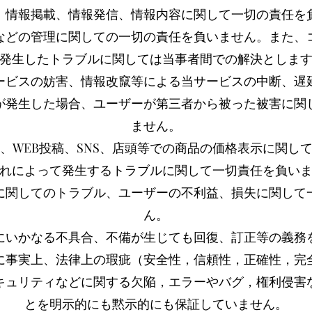
、情報掲載、情報発信、情報内容に関して一切の責任を
などの管理に関しての一切の責任を負いません。また、
発生したトラブルに関しては当事者間での解決としま
ービスの妨害、情報改竄等による当サービスの中断、遅
が発生した場合、ユーザーが第三者から被った被害に関
ません。
、WEB投稿、SNS、店頭等での商品の価格表示に関し
れによって発生するトラブルに関して一切責任を負い
に関してのトラブル、ユーザーの不利益、損失に関して
ん。
にいかなる不具合、不備が生じても回復、訂正等の義務
に事実上、法律上の瑕疵（安全性，信頼性，正確性，完
キュリティなどに関する欠陥，エラーやバグ，権利侵害
とを明示的にも黙示的にも保証していません。