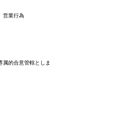
、営業行為
。
専属的合意管轄としま