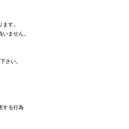
ります。
負いません。
絡下さい。
害する行為
為